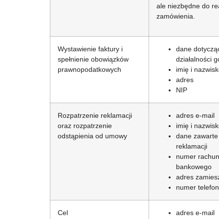
ale niezbędne do rea
zamówienia.
Wystawienie faktury i
dane dotyczą
spełnienie obowiązków
działalności 
prawnopodatkowych
imię i nazwis
adres
NIP
Rozpatrzenie reklamacji
adres e-mail
oraz rozpatrzenie
imię i nazwis
odstąpienia od umowy
dane zawarte 
reklamacji
numer rachu
bankowego
adres zamies
numer telefo
Cel
adres e-mail