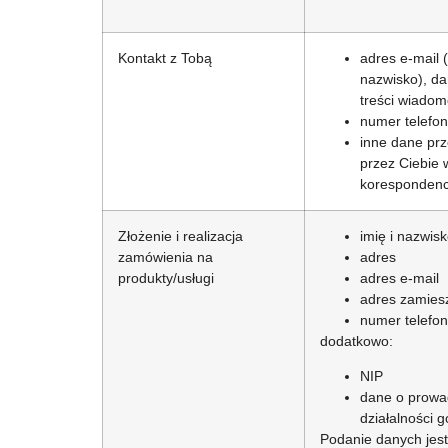
Kontakt z Tobą
adres e-mail (
nazwisko), d
treści wiadom
numer telefo
inne dane pr
przez Ciebie w
korespondenc
Złożenie i realizacja
imię i nazwis
zamówienia na
adres
produkty/usługi
adres e-mail
adres zamies
numer telefo
dodatkowo:
NIP
dane o prowa
działalności 
Podanie danych jes