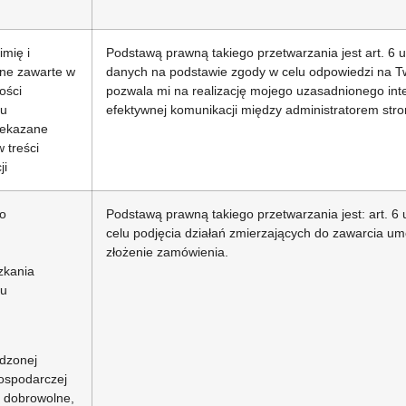
imię i
Podstawą prawną takiego przetwarzania jest art. 6 u
ane zawarte w
danych na podstawie zgody w celu odpowiedzi na Twoj
ości
pozwala mi na realizację mojego uzasadnionego inte
nu
efektywnej komunikacji między administratorem stro
zekazane
 treści
ji
ko
Podstawą prawną takiego przetwarzania jest: art. 6 
celu podjęcia działań zmierzających do zawarcia u
złożenie zamówienia.
zkania
nu
dzonej
gospodarczej
t dobrowolne,